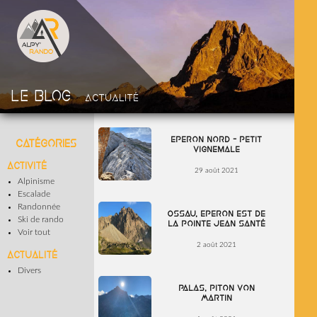
Le blog
Actualité
Eperon Nord – Petit
Catégories
Vignemale
Activité
29 août 2021
Alpinisme
Escalade
Randonnée
Ossau, Eperon Est de
Ski de rando
la pointe Jean Santé
Voir tout
2 août 2021
Actualité
Divers
Palas, Piton Von
Martin