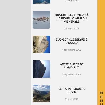
1 août 2021
Couloir Ledormeur à
la Pique Longue du
Vignemale
24 mars 2021
Sud-Est classique à
l’Ossau
4 septembre 2019
Arête Ouest de
l’Amoulat
3 septembre 2019
Le Pic Perdiguère
-3222m-
19 juin 2019