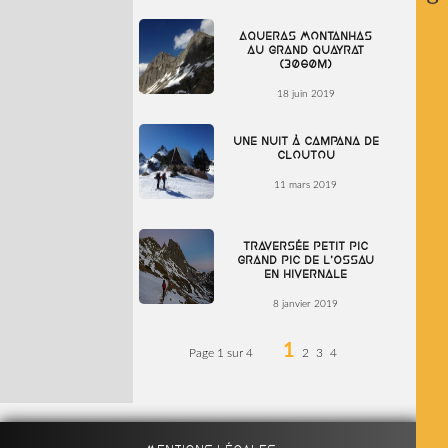
Aqueras Montanhas
au Grand Quayrat
(3060m)
18 juin 2019
Une nuit à Campana de
Cloutou
11 mars 2019
Traversée Petit Pic
Grand Pic de l’Ossau
en hivernale
8 janvier 2019
1
Page 1 sur 4
2
3
4