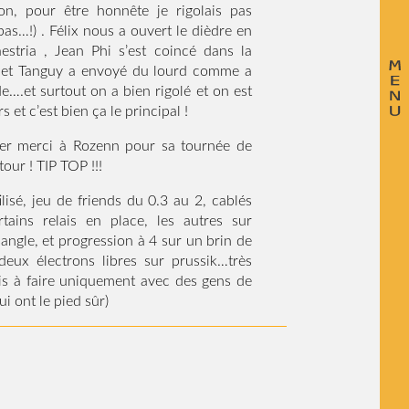
ion, pour être honnête je rigolais pas
bas…!) . Félix nous a ouvert le dièdre en
estria , Jean Phi s’est coincé dans la
 et Tanguy a envoyé du lourd comme a
e….et surtout on a bien rigolé et on est
s et c’est bien ça le principal !
ier merci à Rozenn pour sa tournée de
tour ! TIP TOP !!!
ilisé, jeu de friends du 0.3 au 2, cablés
ertains relais en place, les autres sur
sangle, et progression à 4 sur un brin de
eux électrons libres sur prussik…très
is à faire uniquement avec des gens de
i ont le pied sûr)