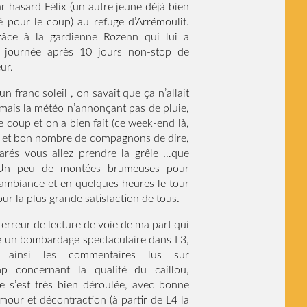
r hasard Félix (un autre jeune déjà bien
 pour le coup) au refuge d’Arrémoulit.
âce à la gardienne Rozenn qui lui a
 journée après 10 jours non-stop de
ur.
un franc soleil , on savait que ça n’allait
 mais la météo n’annonçant pas de pluie,
e coup et on a bien fait (ce week-end là,
, et bon nombre de compagnons de dire,
tarés vous allez prendre la grêle …que
. Un peu de montées brumeuses pour
’ambiance et en quelques heures le tour
our la plus grande satisfaction de tous.
erreur de lecture de voie de ma part qui
é un bombardage spectaculaire dans L3,
t ainsi les commentaires lus sur
 concernant la qualité du caillou,
e s’est très bien déroulée, avec bonne
our et décontraction (à partir de L4 la