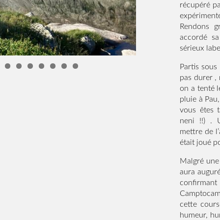
récupéré pa
expérimenté
Rendons gr
accordé sa
sérieux labe
Partis sous 
pas durer ,
on a tenté l
pluie à Pau
vous êtes 
neni !!) 
mettre de l
était joué p
Malgré une 
aura augur
confirman
Camptocamp
cette cours
humeur, hum