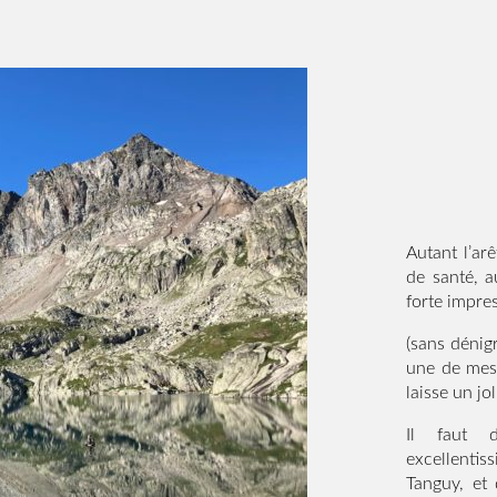
Autant l’ar
de santé, a
forte impres
(sans dénig
une de mes
laisse un jo
Il faut d
excellenti
Tanguy, et