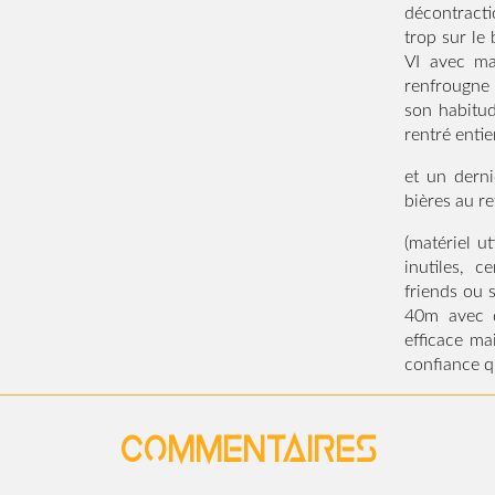
décontract
trop sur le 
VI avec ma
renfrougne
son habitud
rentré entier
et un dern
bières au re
(matériel ut
inutiles, c
friends ou 
40m avec d
efficace ma
confiance qu
Commentaires