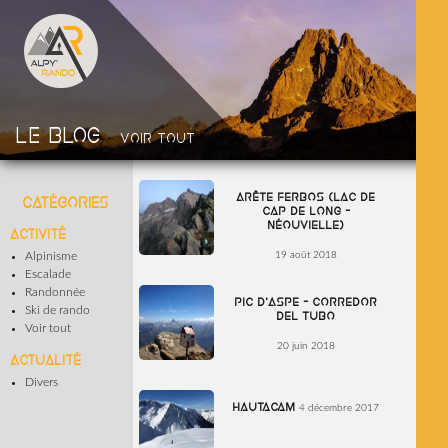
Le blog
Voir tout
Arête Ferbos (Lac de
Catégories
Cap de Long –
Néouvielle)
Activité
19 août 2018
Alpinisme
Escalade
Randonnée
Pic d’Aspe – Corredor
Ski de rando
del Tubo
Voir tout
20 juin 2018
Actualité
Divers
Hautacam
4 décembre 2017