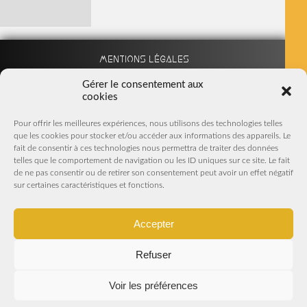
Mentions légales
Gérer le consentement aux
cookies
Partenaires
Pour offrir les meilleures expériences, nous utilisons des technologies telles
que les cookies pour stocker et/ou accéder aux informations des appareils. Le
Nous suivre sur Facebook
fait de consentir à ces technologies nous permettra de traiter des données
telles que le comportement de navigation ou les ID uniques sur ce site. Le fait
S'inscrire à la Newsletter
de ne pas consentir ou de retirer son consentement peut avoir un effet négatif
sur certaines caractéristiques et fonctions.
En m'inscrivant, j'accepte de recevoir par mail les Newsletters
et offres promotionnelles du magasin
Accepter
Refuser
Voir les préférences
S'INSCRIRE