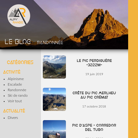
Le blog
Randonnée
Le Pic Perdiguère
Catégories
-3222m-
Activité
19 juin 2019
Alpinisme
Escalade
Randonnée
Crête du pic Merlheu
Ski de rando
au pic Crémat
Voir tout
17 octobre 2018
Actualité
Divers
Pic d’Aspe – Corredor
del Tubo