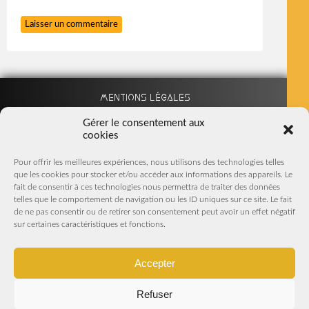
Mentions légales
Gérer le consentement aux
cookies
Partenaires
Pour offrir les meilleures expériences, nous utilisons des technologies telles
que les cookies pour stocker et/ou accéder aux informations des appareils. Le
Nous suivre sur Facebook
fait de consentir à ces technologies nous permettra de traiter des données
telles que le comportement de navigation ou les ID uniques sur ce site. Le fait
S'inscrire à la Newsletter
de ne pas consentir ou de retirer son consentement peut avoir un effet négatif
sur certaines caractéristiques et fonctions.
En m'inscrivant, j'accepte de recevoir par mail les Newsletters
et offres promotionnelles du magasin
Accepter
Refuser