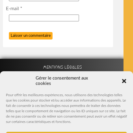
E-mail
*
Mentions légales
Gérer le consentement aux
cookies
Partenaires
Pour offrir les meilleures expériences, nous utilisons des technologies telles
que les cookies pour stocker et/ou accéder aux informations des appareils. Le
Nous suivre sur Facebook
fait de consentir à ces technologies nous permettra de traiter des données
telles que le comportement de navigation ou les ID uniques sur ce site. Le fait
S'inscrire à la Newsletter
de ne pas consentir ou de retirer son consentement peut avoir un effet négatif
sur certaines caractéristiques et fonctions.
En m'inscrivant, j'accepte de recevoir par mail les Newsletters
et offres promotionnelles du magasin