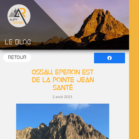
Le blog
RETOUR
Partagez
Ossau, Eperon Est
de la pointe Jean
Santé
2 août 2021