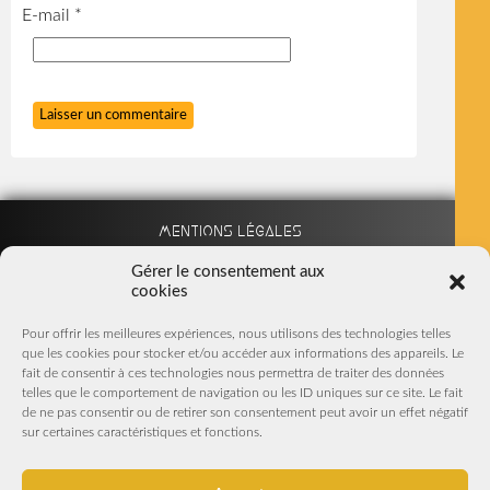
E-mail
*
Mentions légales
Gérer le consentement aux
cookies
Partenaires
Pour offrir les meilleures expériences, nous utilisons des technologies telles
que les cookies pour stocker et/ou accéder aux informations des appareils. Le
Nous suivre sur Facebook
fait de consentir à ces technologies nous permettra de traiter des données
telles que le comportement de navigation ou les ID uniques sur ce site. Le fait
S'inscrire à la Newsletter
de ne pas consentir ou de retirer son consentement peut avoir un effet négatif
sur certaines caractéristiques et fonctions.
En m'inscrivant, j'accepte de recevoir par mail les Newsletters
et offres promotionnelles du magasin