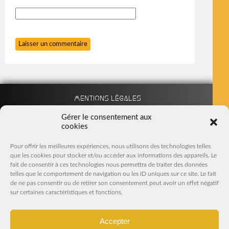
Mentions légales
Gérer le consentement aux
cookies
Partenaires
Pour offrir les meilleures expériences, nous utilisons des technologies telles
que les cookies pour stocker et/ou accéder aux informations des appareils. Le
Nous suivre sur Facebook
fait de consentir à ces technologies nous permettra de traiter des données
telles que le comportement de navigation ou les ID uniques sur ce site. Le fait
S'inscrire à la Newsletter
de ne pas consentir ou de retirer son consentement peut avoir un effet négatif
sur certaines caractéristiques et fonctions.
En m'inscrivant, j'accepte de recevoir par mail les Newsletters
et offres promotionnelles du magasin
Accepter