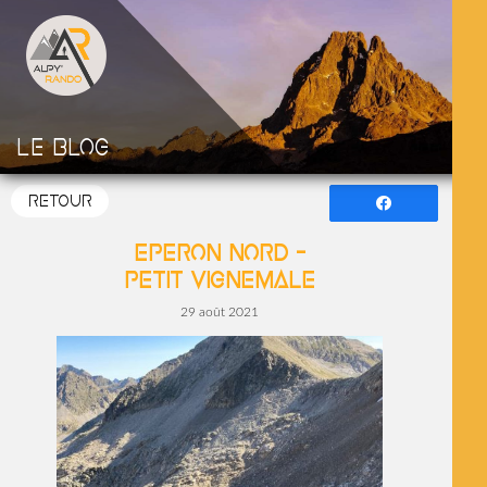
Le blog
RETOUR
Partagez
Eperon Nord –
Petit Vignemale
29 août 2021