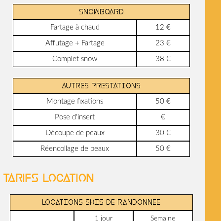
SNOWBOARD
Fartage à chaud
12 €
Affutage + Fartage
23 €
Complet snow
38 €
AUTRES PRESTATIONS
Montage fixations
50 €
Pose d'insert
€
Découpe de peaux
30 €
Réencollage de peaux
50 €
Tarifs location
LOCATIONS SKIS DE RANDONNEE
1 jour
Semaine